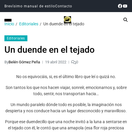
Brevísimo manual de estilo
Contacto
Inicio
Editoriales
Un duende en el tejado
Editoriales
Un duende en el tejado
By
Belén Gómez Peña
19 abril 2022
0
No os equivocáis, si, es el último libro que leí o quizá no.
Son tantos los que nos hacen viajar, sonreír, emocionarnos y, sobre
todo, sentir, nos transportan hacia…
Un mundo paralelo dónde todo es posible, la imaginación nos
despierta y nos conduce hacia un lugar desconocido y maravilloso.
Porque ese duendecillo que una noche invitó a la luna a sentarse en
el tejado con él, le contó que una amapola (esa flor roja preciosa