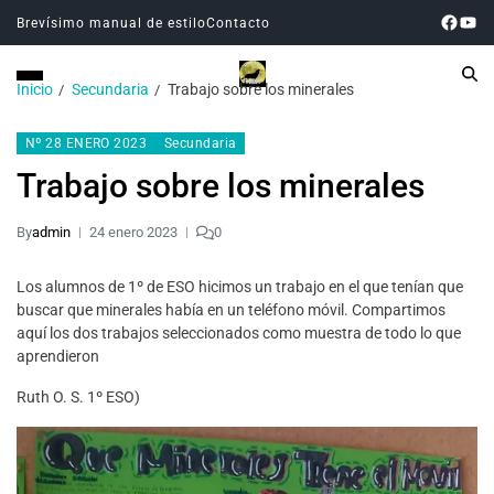
Brevísimo manual de estilo
Contacto
Inicio
Secundaria
Trabajo sobre los minerales
Nº 28 ENERO 2023
Secundaria
Trabajo sobre los minerales
By
admin
24 enero 2023
0
Los alumnos de 1º de ESO hicimos un trabajo en el que tenían que
buscar que minerales había en un teléfono móvil. Compartimos
aquí los dos trabajos seleccionados como muestra de todo lo que
aprendieron
Ruth O. S. 1º ESO)