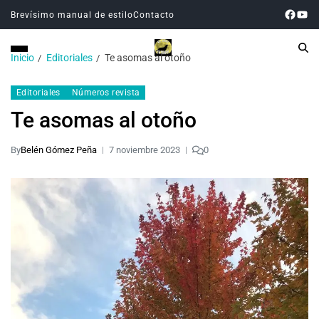
Brevísimo manual de estilo
Contacto
Inicio
Editoriales
Te asomas al otoño
Editoriales
Números revista
Te asomas al otoño
By
Belén Gómez Peña
7 noviembre 2023
0