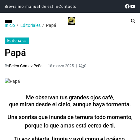
Brevísimo manual de estilo
Contacto
Inicio
Editoriales
Papá
Editoriales
Papá
By
Belén Gómez Peña
18 marzo 2025
0
Me observan tus grandes ojos café,
que miran desde el cielo, aunque haya tormenta.
Una sonrisa que inunda de ternura todo momento,
porque lo que amas está cerca de ti.
Tu voz abierta, limpia y azul como el océano.