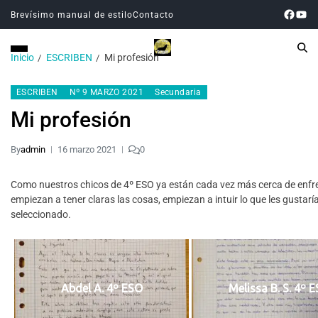
Brevísimo manual de estilo
Contacto
Inicio
ESCRIBEN
Mi profesión
ESCRIBEN
Nº 9 MARZO 2021
Secundaria
Mi profesión
By
admin
16 marzo 2021
0
Como nuestros chicos de 4º ESO ya están cada vez más cerca de enfrenta
empiezan a tener claras las cosas, empiezan a intuir lo que les gustar
seleccionado.
Abdel A. 4º ESO
Melissa B. S. 4º 