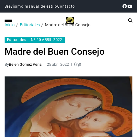
Brevísimo manual de estilo
Contacto
Inicio
Editoriales
Madre del Buen Consejo
Editoriales
Nº 20 ABRIL 2022
Madre del Buen Consejo
By
Belén Gómez Peña
25 abril 2022
0