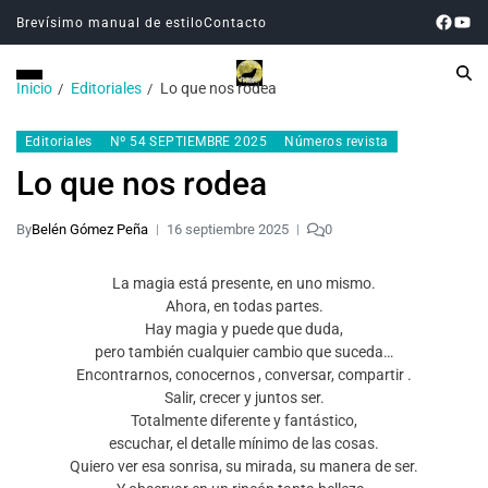
Brevísimo manual de estilo
Contacto
Inicio
Editoriales
Lo que nos rodea
Editoriales
Nº 54 SEPTIEMBRE 2025
Números revista
Lo que nos rodea
By
Belén Gómez Peña
16 septiembre 2025
0
La magia está presente, en uno mismo.
Ahora, en todas partes.
Hay magia y puede que duda,
pero también cualquier cambio que suceda…
Encontrarnos, conocernos , conversar, compartir .
Salir, crecer y juntos ser.
Totalmente diferente y fantástico,
escuchar, el detalle mínimo de las cosas.
Quiero ver esa sonrisa, su mirada, su manera de ser.