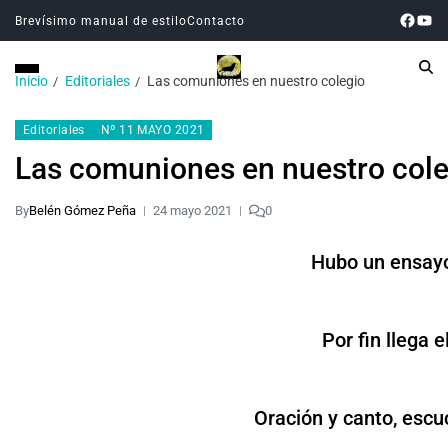
Brevísimo manual de estilo
Contacto
Inicio
Editoriales
Las comuniones en nuestro colegio
Editoriales
Nº 11 MAYO 2021
Las comuniones en nuestro cole
By
Belén Gómez Peña
24 mayo 2021
0
Hubo un ensayo
Por fin llega 
Oración y canto, escuc