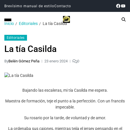
Brevísimo manual de estilo
Contacto
Inicio
Editoriales
La tía Casilda
Editoriales
La tía Casilda
By
Belén Gómez Peña
23 enero 2024
0
Bajando las escaleras, mi tía Casilda me espera.
Maestra de formación, teje el punto a la perfección. Con un francés
impecable.
Su rosario por la tarde, de voluntad y de amor.
La ordenaba sus cajones, mientras tejía el jersey pensando en el