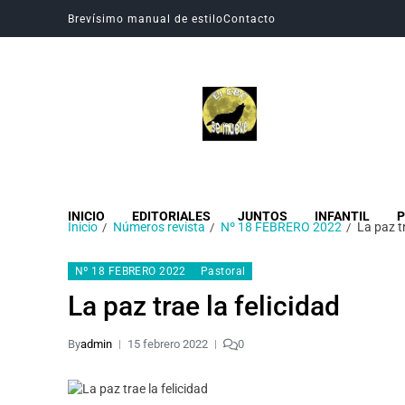
Brevísimo manual de estilo
Contacto
Revista Digital CBC
Revista digital del Colegio Hogar del Buen Consejo
INICIO
EDITORIALES
JUNTOS
INFANTIL
P
Inicio
Números revista
Nº 18 FEBRERO 2022
La paz tr
Nº 18 FEBRERO 2022
Pastoral
La paz trae la felicidad
By
admin
15 febrero 2022
0