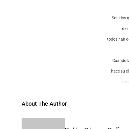
Sonidos q
de 
todos han de
Cuando l
hace su el
en 
About The Author