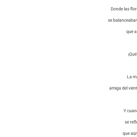
Donde las flo
se balanceaban 
que a
¡Qué
La ma
amiga del vient
Y cuand
se refl
que aún