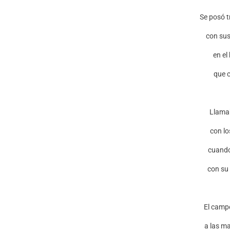
Se posó t
con sus
en el
que c
Llamab
con lo
cuando
con su 
El camp
a las m