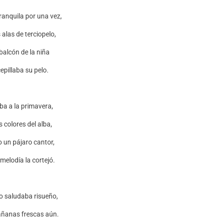
ranquila por una vez,
 alas de terciopelo,
 balcón de la niña
epillaba su pelo.
a a la primavera,
s colores del alba,
 un pájaro cantor,
melodía la cortejó.
o saludaba risueño,
añanas frescas aún.