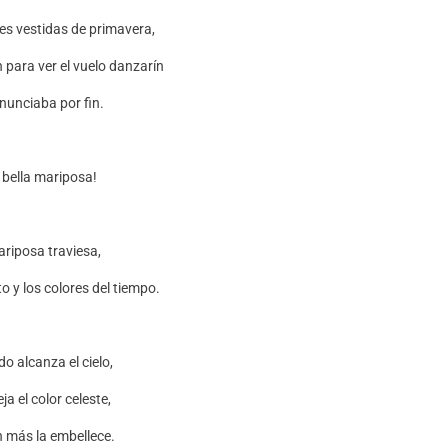
res vestidas de primavera,
para ver el vuelo danzarín
nunciaba por fin.
 bella mariposa!
riposa traviesa,
o y los colores del tiempo.
o alcanza el cielo,
eja el color celeste,
 más la embellece.