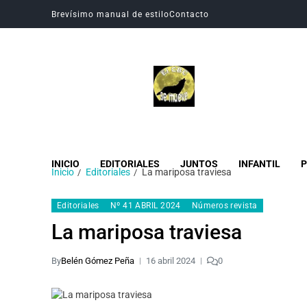
Brevísimo manual de estilo
Contacto
Revista Digital CBC
Revista digital del Colegio Hogar del Buen Consejo
INICIO
EDITORIALES
JUNTOS
INFANTIL
P
Inicio
Editoriales
La mariposa traviesa
Editoriales
Nº 41 ABRIL 2024
Números revista
La mariposa traviesa
By
Belén Gómez Peña
16 abril 2024
0