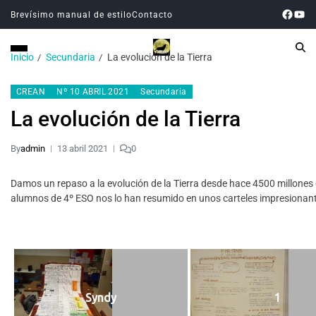
Brevísimo manual de estilo
Contacto
Inicio
Secundaria
La evolución de la Tierra
CREAN
Nº 10 ABRIL 2021
Secundaria
La evolución de la Tierra
By
admin
13 abril 2021
0
Damos un repaso a la evolución de la Tierra desde hace 4500 millone
alumnos de 4º ESO nos lo han resumido en unos carteles impresionant
Syndy
1