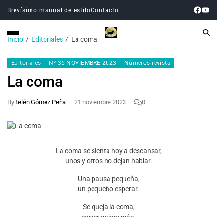
Brevísimo manual de estilo
Contacto
Inicio
Editoriales
La coma
Editoriales
Nº 36 NOVIEMBRE 2023
Números revista
La coma
By
Belén Gómez Peña
21 noviembre 2023
0
La coma se sienta hoy a descansar,
unos y otros no dejan hablar.
Una pausa pequeña,
un pequeño esperar.
Se queja la coma,