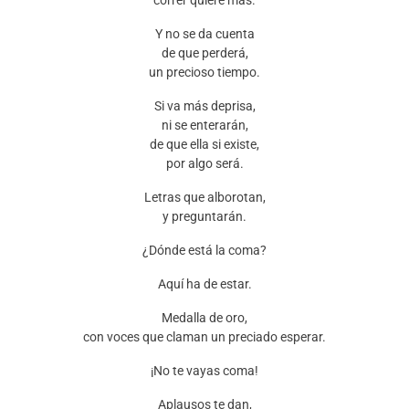
correr quiere más.
Y no se da cuenta
de que perderá,
un precioso tiempo.
Si va más deprisa,
ni se enterarán,
de que ella si existe,
por algo será.
Letras que alborotan,
y preguntarán.
¿Dónde está la coma?
Aquí ha de estar.
Medalla de oro,
con voces que claman un preciado esperar.
¡No te vayas coma!
Aplausos te dan,