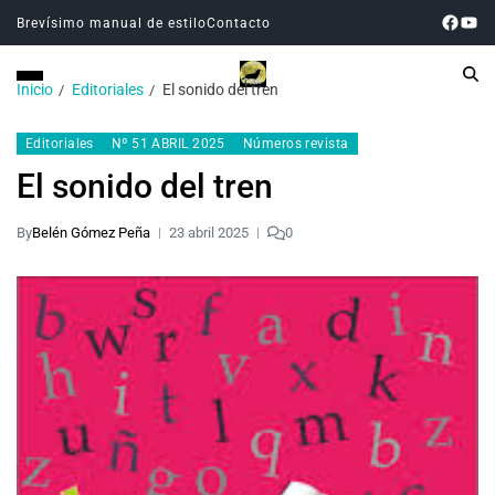
Brevísimo manual de estilo
Contacto
Inicio
Editoriales
El sonido del tren
Editoriales
Nº 51 ABRIL 2025
Números revista
El sonido del tren
By
Belén Gómez Peña
23 abril 2025
0