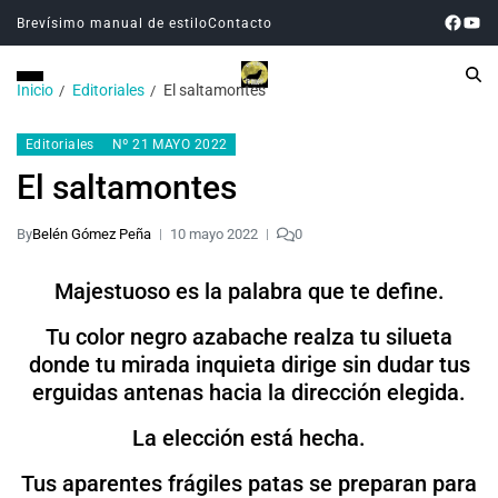
Brevísimo manual de estilo
Contacto
Inicio
Editoriales
El saltamontes
Editoriales
Nº 21 MAYO 2022
El saltamontes
By
Belén Gómez Peña
10 mayo 2022
0
Majestuoso es la palabra que te define.
Tu color negro azabache realza tu silueta
donde tu mirada inquieta dirige sin dudar tus
erguidas antenas hacia la dirección elegida.
La elección está hecha.
Tus aparentes frágiles patas se preparan para