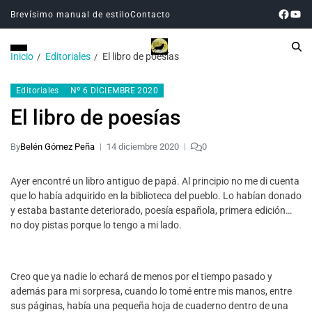
Brevísimo manual de estilo
Contacto
Inicio
Editoriales
El libro de poesías
Editoriales
Nº 6 DICIEMBRE 2020
El libro de poesías
By
Belén Gómez Peña
14 diciembre 2020
0
Ayer encontré un libro antiguo de papá. Al principio no me di cuenta
que lo había adquirido en la biblioteca del pueblo. Lo habían donado
y estaba bastante deteriorado, poesía española, primera edición…
no doy pistas porque lo tengo a mi lado.
Creo que ya nadie lo echará de menos por el tiempo pasado y
además para mi sorpresa, cuando lo tomé entre mis manos, entre
sus páginas, había una pequeña hoja de cuaderno dentro de una