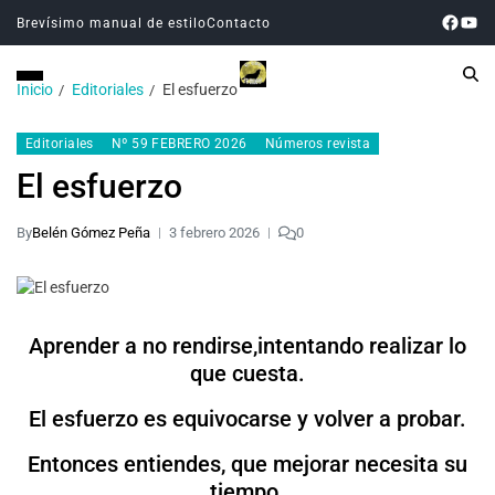
Brevísimo manual de estilo
Contacto
Inicio
Editoriales
El esfuerzo
Editoriales
Nº 59 FEBRERO 2026
Números revista
El esfuerzo
By
Belén Gómez Peña
3 febrero 2026
0
Aprender a no rendirse,intentando realizar lo
que cuesta.
El esfuerzo es equivocarse y volver a probar.
Entonces entiendes, que mejorar necesita su
tiempo.