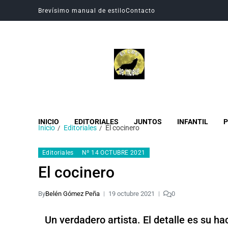
Brevísimo manual de estilo
Contacto
Revista Digital CBC
Revista digital del Colegio Hogar del Buen Consejo
INICIO
EDITORIALES
JUNTOS
INFANTIL
P
Inicio
Editoriales
El cocinero
Editoriales
Nº 14 OCTUBRE 2021
El cocinero
By
Belén Gómez Peña
19 octubre 2021
0
Un verdadero artista. El detalle es su hac