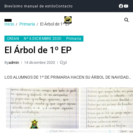
Brevísimo manual de estilo
Contacto
Inicio
Primaria
El Árbol de 1º EP
CREAN
Nº 6 DICIEMBRE 2020
Primaria
El Árbol de 1º EP
By
admin
14 diciembre 2020
0
LOS ALUMNOS DE 1º DE PRIMARIA HACEN SU ÁRBOL DE NAVIDAD… Y
DILAN (1)
MARÍA B.