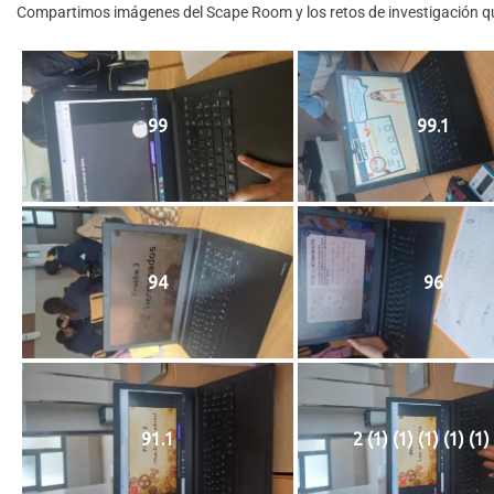
Compartimos imágenes del Scape Room y los retos de investigación que
99
99.1
94
96
91.1
2 (1) (1) (1) (1) (1)