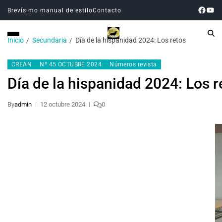
Brevísimo manual de estilo
Contacto
Inicio
Secundaria
Día de la hispanidad 2024: Los retos
CREAN
Nº 45 OCTUBRE 2024
Números revista
Día de la hispanidad 2024: Los r
By
admin
12 octubre 2024
0