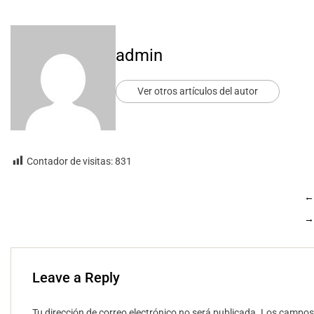
admin
Ver otros artículos del autor
Contador de visitas:
831
←
→
Leave a Reply
Tu dirección de correo electrónico no será publicada.
Los campos 