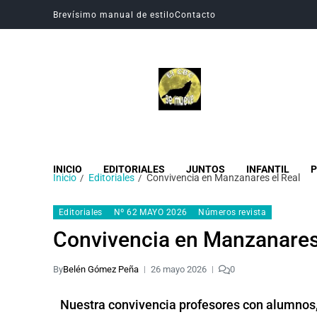
Brevísimo manual de estilo
Contacto
Revista Digital CBC
Revista digital del Colegio Hogar del Buen Consejo
INICIO
EDITORIALES
JUNTOS
INFANTIL
P
Inicio
Editoriales
Convivencia en Manzanares el Real
Editoriales
Nº 62 MAYO 2026
Números revista
Convivencia en Manzanares
By
Belén Gómez Peña
26 mayo 2026
0
Nuestra convivencia profesores con alumnos, 