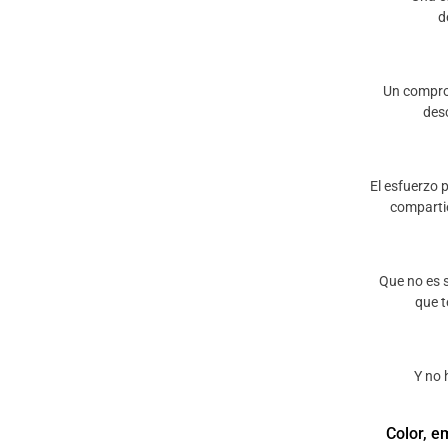
d
Un compro
des
El esfuerzo p
comparti
Que no es s
que t
Y no 
Color, e