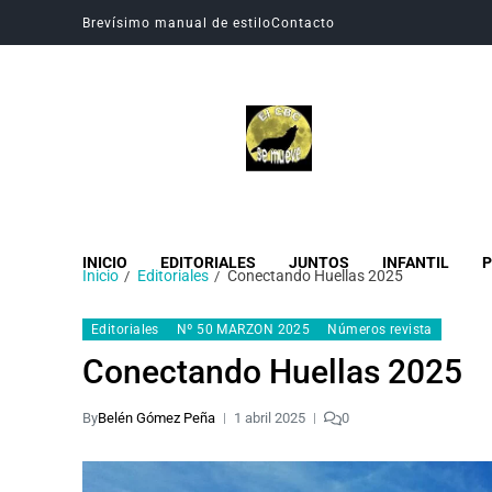
Brevísimo manual de estilo
Contacto
Revista Digital CBC
Revista digital del Colegio Hogar del Buen Consejo
INICIO
EDITORIALES
JUNTOS
INFANTIL
P
Inicio
Editoriales
Conectando Huellas 2025
Editoriales
Nº 50 MARZON 2025
Números revista
Conectando Huellas 2025
By
Belén Gómez Peña
1 abril 2025
0