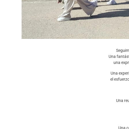
Seguim
Una fantást
una expr
Una experi
el esfuerz
Una reu
Una c