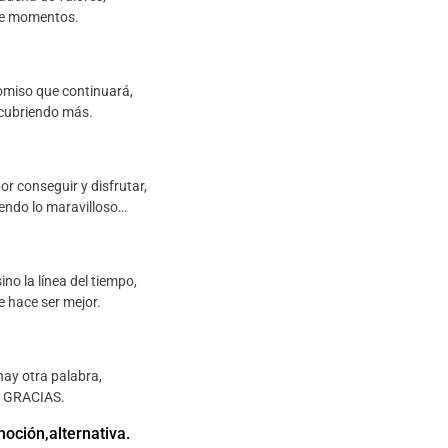
e momentos.
miso que continuará,
cubriendo más.
or conseguir y disfrutar,
endo lo maravilloso…
ino la línea del tiempo,
e hace ser mejor.
hay otra palabra,
GRACIAS.
moción,alternativa.