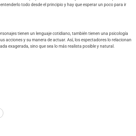
tenderlo todo desde el principio y hay que esperar un poco para ir
ersonajes tienen un lenguaje cotidi
ano, también
tienen una psicología
 sus acciones y su manera de actua
r. Así, los espectadores lo relacionan
nada exagerada, sino
que sea lo más realista posible y natural.