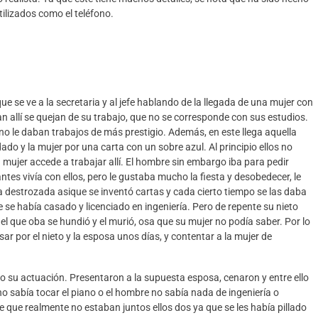
utilizados como el teléfono.
 que se ve
a la secretaria y al jefe hablando de la llegada de una mujer con
 allí se quejan de su trabajo, que no se corresponde con sus estudios.
 no le daban trabajos de más prestigio.
Además, en este llega aquella
dado y la mujer por una
carta con un sobre azul.
A
l
principio ellos no
mujer accede a trabajar allí
. El hombre sin embargo iba para pedir
antes vivía
con ellos, pero le gustaba mucho la fiesta y desobedecer, le
 destrozada asique se invent
ó cartas y cada cierto tiempo se las daba
e se había
casado y licenciado en ingeniería. Pero de rep
e
nte su nieto
n el que oba se hundió y el murió, osa que su mujer no podía saber. Por lo
sar por el nieto y la esposa
unos días, y contentar a la mujer de
o su actuación. Presentaron a la supuesta esposa, cenaron y entre ello
no sabía tocar el piano
o el hombre no sabía nada de ingeniería o
de que realmente no estaban juntos ellos dos
ya que se les había pillado