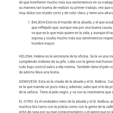
de que interfieren mucho más sus sentimientos en su trabajo
su
manera tan buena de realizar su primer trabajo, veo que s
muy dulce con el pelo corto y de color claro
, y tiene una altu
BALBOA
:
Este es el marido de la abuela, y el que a
que reflejado que, aunque sea por una buena causa,
ve que es lo que más quiere en la vida, y aunque él t
esposa y oculta mucho más sus sentimientos respec
hombre mayor
.
HELENA:
Helena es la secretaria de la oficina. Se la ve una 
cumpliendo órdenes de su jef
e. Lidia con la gente mal humor
todo bajo control salvo a ella misma.
También tiene el pelo 
de adorno lleva una boina.
GENOVEVA:
Esta es la criada de la abuela y el Sr. Balboa. C
es la que manda un poco más y, además, sabe que si le da pre
de la seño
ra
. Tiene el pelo negro, y va con la vestimenta qu
EL OTRO:
Es el verdadero nieto de la abuela y el Sr. Balboa,
muchos líos tanto con la policía como con la gente de la call
echó de casa por su mal comportamiento y el siente que no 