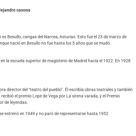
lejandro casona
o es
Besullo
, cangas del Narcea
, Asturias. Esto fue el 23 de marzo de
unque nació en
Besullo
no fue hasta los 5 años que se mudó
 en la escuela superior de magisterio de Madr
id hacia el 1922.
En
1928
a director del “te
atro del pueblo”. Él escribía
obras teatrales y también
,
recibió el premio Lope de Vega por La sirena varada, y el Premio
lor de leyendas
.
 se estrenó en 1949 y no paró de representarse hasta 1952