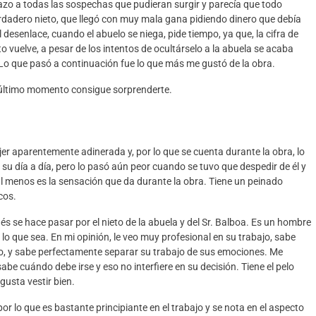
zo a todas las sospechas que pudieran surgir y parecía que todo
erdadero nieto
, que llegó con muy ma
la
gana pidiendo dinero que debía
l
desenlace
,
c
uando el abuelo se
niega, pide
tie
m
po
,
ya que
,
la cifra de
to vuelve
,
a
pesar de los intentos de
ocultárselo
a la abuela se acaba
Lo que pasó a
continuación
fue lo que más me
gustó
de la obra.
l último momento
consigue sorprenderte.
er aparentemente adinerada y, por lo que se cuenta durante la obra
, lo
l su día a día, pero lo pasó aún peor cuando se tuvo que despedir de él y
l menos es la sensación que da durante la obra
. Tiene un peinado
icos
.
ués se hace pasar por el nieto de la abuela y
del Sr. Balboa. Es un hombre
o que sea. En mi opinión, le ve
o muy profesional en su trabajo, sabe
o, y sabe perfectamente separar su trabajo de sus emociones. Me
 sabe cuándo debe irse y eso no interfiere en su d
e
cisión.
Tiene el pelo
gusta vestir bien.
por lo que es
ba
stante principiante
en el trabajo y se nota en el aspecto