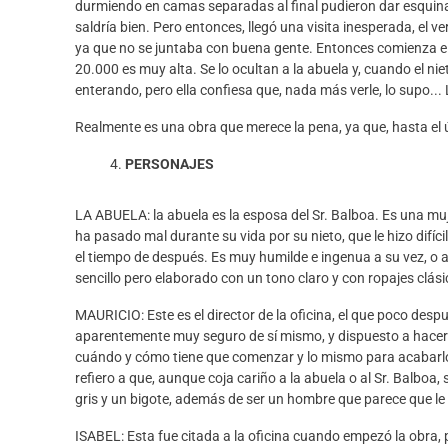
durmiendo en camas separadas al final pudieron dar esquina
saldría bien
. Pero entonces, llegó una visita inesperada, el v
ya que no
s
e juntaba con buena gente.
Entonces comienza e
20.000 es muy alta. Se lo ocultan a la abuela y
,
cuando el nie
enterando, pero ella confiesa que
,
nada más verl
e
,
lo supo.
..
Realmente es una obra que merece la pena,
ya que, hasta e
PERSONAJES
LA ABUELA:
la abuela es la esposa del Sr. Balboa.
Es una muj
ha pasado mal durante su vida por su nieto, que le hizo difíci
el tiempo
de después. Es muy humilde e ingenua a su vez, o a
sencillo pero elaborado con un tono claro y con ropajes clás
MAURICIO:
Este es el director de la oficina, el que poco desp
aparentemente muy seguro de sí mismo, y dispuesto a hacer l
cuándo y
cómo
tiene que comenzar y lo mismo para acabarl
re
fiero a que, aunque coja cariño a la abuela o al Sr. Balboa,
gris y un bigote, además de ser un hombre que parece que le 
ISABEL:
Esta fue citada a la oficina cuando empezó la obra, 