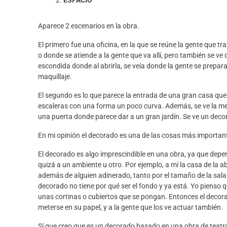
ESPACIO
Aparece 2 escenarios en la obra.
El primero fue
una oficina, en la que se
reúne
la gente que trab
o donde se atiende a la gente que va allí, pero también
s
e ve
escondida donde al abrirla, se veía donde la gente se prepar
maquillaje.
El segundo es lo que parece la entrada de una gran casa que
escaleras con una form
a un poco curva. Además, se ve la me
una puerta donde parece dar a un gran jardín.
Se ve un deco
En mi opinión el decorado es una de las cosas más important
El decorado es algo imprescindible en una obra
, ya que depe
quizá
a un ambiente u otro
.
Por ejemplo, a mí la casa de la 
además de alguien adinerado, tanto por el tamaño de la sala
decorado no tiene por qué ser el fondo y ya está. Yo pienso
unas cortinas o cubiertos que se pongan. Entonces el deco
meterse en su papel, y a la gente que los ve actuar también.
Sí que creo que es un decorado basado en una obra de teatro