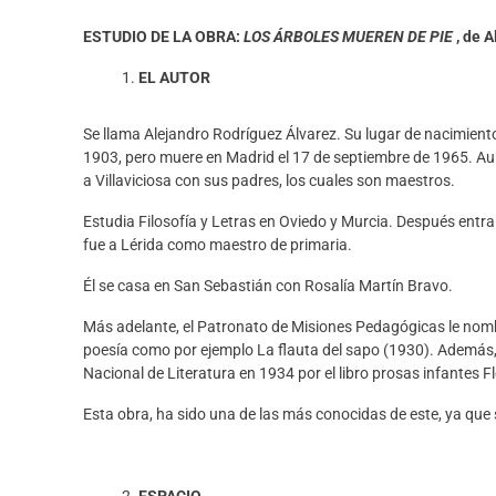
ESTUDIO DE
LA OBRA:
LOS ÁRBOLES MUEREN DE PIE
, d
e
A
EL AUTOR
Se llama Alejandro
Rodríguez
Álvarez. Su lugar de nacimient
1903
, pero muere en Madrid el 17 de septiembre de 1965
. A
a
Villaviciosa con sus padres, los cuales son maestros.
Estudia Filosofía y Letras en Oviedo y Murcia. Después entra
fue a Lérida como maestro de primaria.
Él
se casa en San Sebastián con Rosalía Martín Bravo.
Más adelante, el Patronato de Misiones Pedagógicas le nombr
poesía como por ejemplo
La flauta del
sapo (
1930)
.
Además
Nacional de
Literatura en 1934 por el libro prosas infantes F
Esta obra, ha sido una de las más conocidas de este, ya que