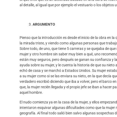
al detalle
, al igual que por ejemplo el vestuario o los objetos 
ARGUMENTO
Pienso que la
introducción
es desde el inicio de la obra en la
la mirada triste
, y viendo como algunas personas que trabajan
Sobre todo
,
de uno, que
tiene 5 carreras y se quejaba de que
mujer y otro hombre sin saber muy bien a qué, uno recomen
están muy
seguros,
pero después se ganan su confianza y la 
ayuda sobre su mujer, y le cuenta la historia de que su nieto 
echó de casa y se marchó a Estados Unidos. Su mujer estaba
a su mujer como si se las enviara su nieto, en la que decía qu
verdadero
escribió diciendo que iba a volver, pero el barco e
que, la mujer recién llegada y el propio jefe se iban a hacer pa
aque
l
hombre.
El
nudo
comienza ya en la casa de la mujer, y ellos empezand
intentaron esquivar algunas dificultades como
que la mujer 
geografía. Al final todo salió bien salvo algunas sospechas 