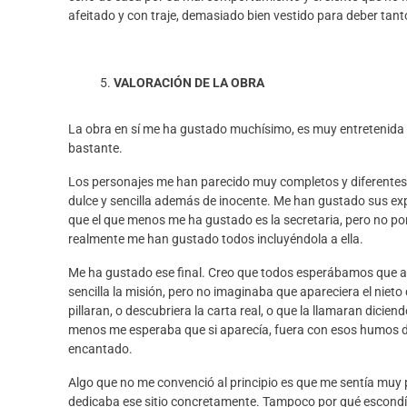
afeitado y con traje, demasiado bien vestido para deber tan
VALORACIÓN DE LA OBRA
La obra en sí me ha gustado muchísimo, es muy entretenida
bastante.
Los personajes me han parecido muy completos y diferentes en
dulce y sencilla además de inocente. Me ha
n
gustado s
us ex
que el que menos me ha gustado es la
secretaria,
pero no por
realmente me han gustado todos incluyéndola a ella
.
Me ha gustado ese final. Creo que todos esperábamos que al 
sencilla la misión, pero no imaginaba que apareciera el niet
pillaran, o descubriera la carta real, o que la llamaran dicie
menos me esperaba que si aparecía, fuera con esos
humos de
encantado.
Algo que no me convenció al principio es que me sentía muy pe
dedicaba ese sitio concretamente. Tampoco por qué escond