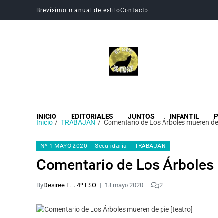
Brevísimo manual de estilo
Contacto
Revista Digital CBC
Revista digital del Colegio Hogar del Buen Consejo
INICIO
EDITORIALES
JUNTOS
INFANTIL
P
Inicio
TRABAJAN
Comentario de Los Árboles mueren de 
Nº 1 MAYO 2020
Secundaria
TRABAJAN
Comentario de Los Árboles 
By
Desiree F. I. 4º ESO
18 mayo 2020
2