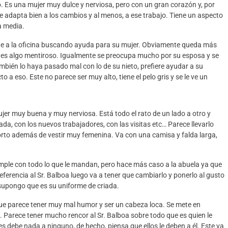
. Es una mujer muy dulce y nerviosa, pero con un gran corazón y, por
e adapta bien a los cambios y al menos, a ese trabajo. Tiene un aspecto
ra media
.
cude a la oficina buscando ayuda para su mujer. Obviamente queda más
 es algo mentiroso
. Igualmente se preocupa mucho por su esposa y se
ambién lo haya pasado mal con lo de su nieto, prefiere ayudar a su
to a eso
. Este no parece ser muy alto, tiene el pelo gris y se le ve un
mujer muy buena y muy nerviosa. Está todo el rato de un lado a otro y
ada, con los nuevos trabajadores, con las visitas etc… Parece llevarlo
corto además de vestir muy femenina. Va con una camisa y falda larga,
umple con todo lo que le
mandan,
pero hace
más caso a la abuela ya que
ferencia al Sr. Balboa luego va a tener
que cambiarlo y ponerlo al gusto
e supongo que es su uniforme de criada
.
 que parece tener muy mal humor y ser un cabeza loca. Se mete en
e.
Parece tener mucho rencor al Sr. Balboa sobre todo que es quien le
les debe nada a ninguno, de
hecho
, pien
sa que ellos le deben a
él
.
Este va