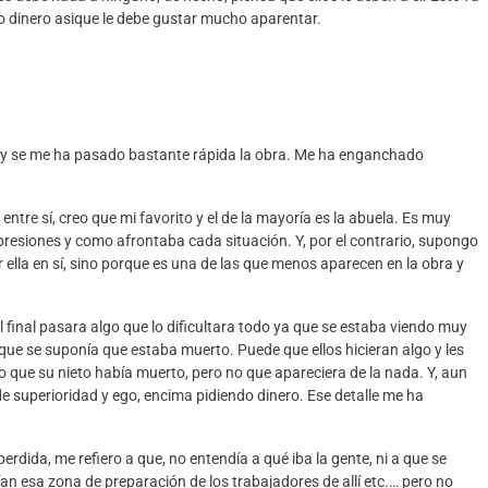
to dinero asique le debe gustar mucho aparentar.
 y se me ha pasado bastante rápida la obra. Me ha enganchado
tre sí, creo que mi favorito y el de la mayoría es la abuela. Es muy
presiones y
como afrontaba cada situación. Y, por el contrario, supongo
 ella en sí, sino porque es una de las que menos aparecen en la obra y
final pasara algo que lo dificultara todo ya que se estaba viendo muy
o que se suponía que estaba muerto
. Puede que ellos hicieran algo y les
ndo que su nieto había muerto, pero no que apareciera de la nada. Y, aun
 superioridad y ego, encima pidiendo dinero. Ese detalle me ha
rdida, me refiero a que, no entendía a qué iba la gente, ni a que se
ían esa zo
na de preparación de los trabajadores de allí
etc.…
pero no