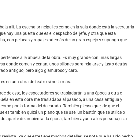
aja allí.
La escena principal es como en la sala donde está la secretaria
 que
hay una puerta que es el despacho del jefe, y otra que está
ab
a, con pelucas y ropajes además de un gran espejo y supongo que
 pertenece a la abuela de la obra. Es muy grande con unas largas
sa donde comen y cenan, unos sillones para relajarse y justo detrás
rado antiguo, pero algo glamuroso y caro.
es en una obra de teatro si no la más.
nde de este, los espectadores se trasladarán a una época u otra
o
abuela en esta obra me trasladaba al pasado, a una casa antigua y
 como por la forma del
decorado.
También pienso que
, de que el
 que es también quizá
u
n piano que se use, un bastón que se util
ice o
rado
aparte de ambientar la época, también ayuda a los personajes a
 realista.
Ya que este tiene muchos detalles, se nota que ha sido hecho