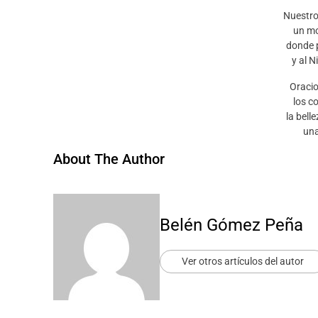
Nuestro
un mo
donde 
y al N
Oraci
los c
la bell
una
About The Author
Belén Gómez Peña
Ver otros artículos del autor