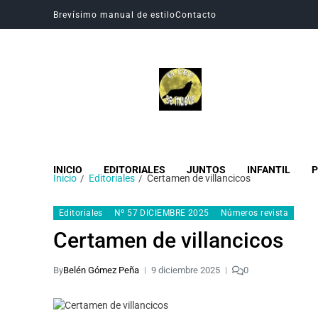
Brevísimo manual de estilo
Contacto
Revista Digital CBC
Revista digital del Colegio Hogar del Buen Consejo
INICIO
EDITORIALES
JUNTOS
INFANTIL
P
Inicio
Editoriales
Certamen de villancicos
Editoriales
Nº 57 DICIEMBRE 2025
Números revista
Certamen de villancicos
By
Belén Gómez Peña
9 diciembre 2025
0