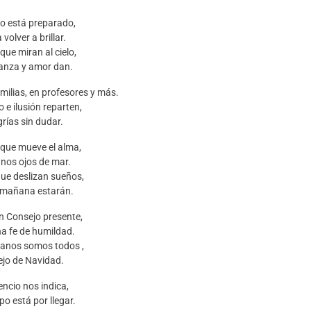
o está preparado,
 volver a brillar.
que miran al cielo,
anza y amor dan.
ilias, en profesores y más.
 e ilusión reparten,
grías sin dudar.
que mueve el alma,
nos ojos de mar.
ue deslizan sueños,
 mañana estarán.
n Consejo presente,
a fe de humildad.
canos somos todos ,
lejo de Navidad.
lencio nos indica,
po está por llegar.