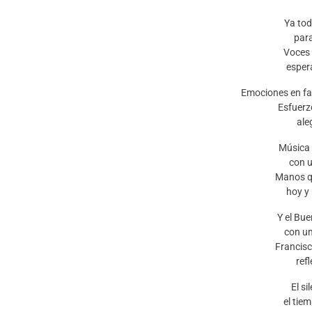
Ya tod
para
Voces 
esper
Emociones en fam
Esfuerzo
ale
Música 
con u
Manos q
hoy y
Y el Bue
con un
Francis
ref
El si
el tiem