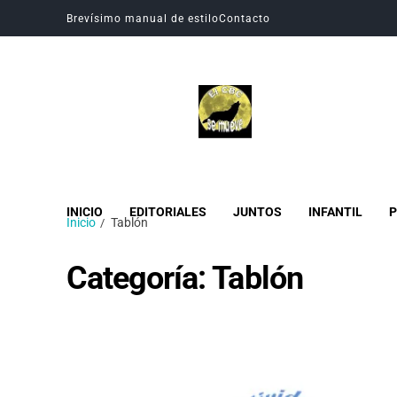
Brevísimo manual de estilo
Contacto
Revista Digital CBC
Revista digital del Colegio Hogar del Buen Consejo
INICIO
EDITORIALES
JUNTOS
INFANTIL
P
Inicio
Tablón
Categoría:
Tablón