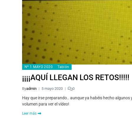
Nº 1 MAYO 2020
Tablón
¡¡¡¡AQUÍ LLEGAN LOS RETOS!!!!!
By
admin
5 mayo 2020
0
Hay que irse preparando.. aunque ya habéis hecho algunos y
volumen para ver el vídeo!
Leer más