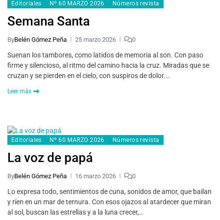
Editoriales
Nº 60 MARZO 2026
Números revista
Semana Santa
By
Belén Gómez Peña
25 marzo 2026
0
Suenan los tambores, como latidos de memoria al son. Con paso
firme y silencioso, al ritmo del camino hacia la cruz. Miradas que se
cruzan y se pierden en el cielo, con suspiros de dolor.…
Leer más
Editoriales
Nº 60 MARZO 2026
Números revista
La voz de papá
By
Belén Gómez Peña
16 marzo 2026
0
Lo expresa todo, sentimientos de cuna, sonidos de amor, que bailan
y ríen en un mar de ternura. Con esos ojazos al atardecer que miran
al sol, buscan las estrellas y a la luna crecer,…