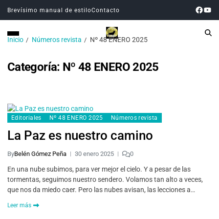
Brevísimo manual de estilo
Contacto
Inicio
Números revista
Nº 48 ENERO 2025
Categoría:
Nº 48 ENERO 2025
Editoriales
Nº 48 ENERO 2025
Números revista
La Paz es nuestro camino
By
Belén Gómez Peña
30 enero 2025
0
En una nube subimos, para ver mejor el cielo. Y a pesar de las
tormentas, seguimos nuestro sendero. Volamos tan alto a veces,
que nos da miedo caer. Pero las nubes avisan, las lecciones a…
Leer más