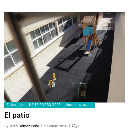
Editoriales
Nº 48 ENERO 2025
Números revista
El patio
By
Belén Gómez Peña
21 enero 2025
0