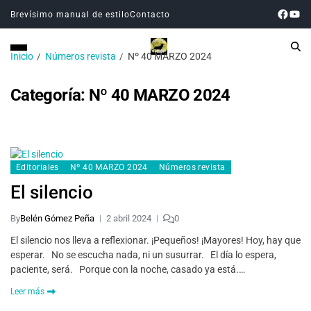
Brevísimo manual de estilo
Contacto
Inicio
Números revista
Nº 40 MARZO 2024
Categoría:
Nº 40 MARZO 2024
Editoriales
Nº 40 MARZO 2024
Números revista
El silencio
By
Belén Gómez Peña
2 abril 2024
0
El silencio nos lleva a reflexionar. ¡Pequeños! ¡Mayores! Hoy, hay que
esperar. No se escucha nada, ni un susurrar. El día lo espera,
paciente, será. Porque con la noche, casado ya está.…
Leer más