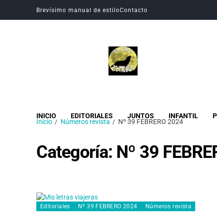
Brevísimo manual de estilo
Contacto
Revista Digital CBC
Revista digital del Colegio Hogar del Buen Consejo
INICIO
EDITORIALES
JUNTOS
INFANTIL
P
Inicio
Números revista
Nº 39 FEBRERO 2024
Categoría:
Nº 39 FEBRE
Editoriales
Nº 39 FEBRERO 2024
Números revista