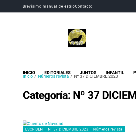
Brevísimo manual de estilo
Contacto
Revista Digital CBC
Revista digital del Colegio Hogar del Buen Consejo
INICIO
EDITORIALES
JUNTOS
INFANTIL
P
Inicio
Números revista
Nº 37 DICIEMBRE 2023
Categoría:
Nº 37 DICIE
ESCRIBEN
Nº 37 DICIEMBRE 2023
Números revista