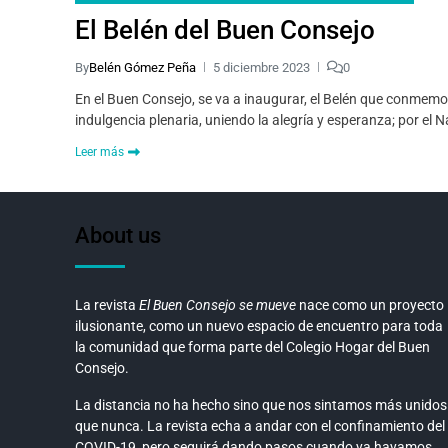
El Belén del Buen Consejo
By
Belén Gómez Peña
5 diciembre 2023
0
En el Buen Consejo, se va a inaugurar, el Belén que conmemor
indulgencia plenaria, uniendo la alegría y esperanza; por el 
Leer más
About us
La revista
El Buen Consejo se mueve
nace como un proyecto
ilusionante, como un nuevo espacio de encuentro para toda
la comunidad que forma parte del Colegio Hogar del Buen
Consejo.
La distancia no ha hecho sino que nos sintamos más unidos
que nunca. La revista echa a andar con el confinamiento del
COVID-19, pero seguirá dando pasos cuando ya hayamos