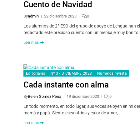
Cuento de Navidad
By
admin
22 diciembre 2023
0
Los alumnos de 2º ESO del grupo de apoyo de Lengua han e
redactado este precioso cuento con un mensaje muy bonito
Leer más
Editoriales
Nº 37 DICIEMBRE 2023
Números revista
Cada instante con alma
By
Belén Gómez Peña
19 diciembre 2023
0
En todo momento, en todo lugar, sus voces se oyen en mi de
mamá y papá. Siento escalofríos y calor de amor,…
Leer más