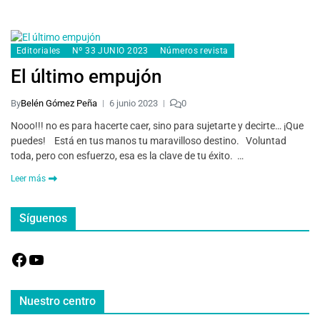
Editoriales
Nº 33 JUNIO 2023
Números revista
El último empujón
By
Belén Gómez Peña
6 junio 2023
0
Nooo!!! no es para hacerte caer, sino para sujetarte y decirte… ¡Que
puedes! Está en tus manos tu maravilloso destino. Voluntad
toda, pero con esfuerzo, esa es la clave de tu éxito. …
Leer más
Síguenos
Nuestro centro