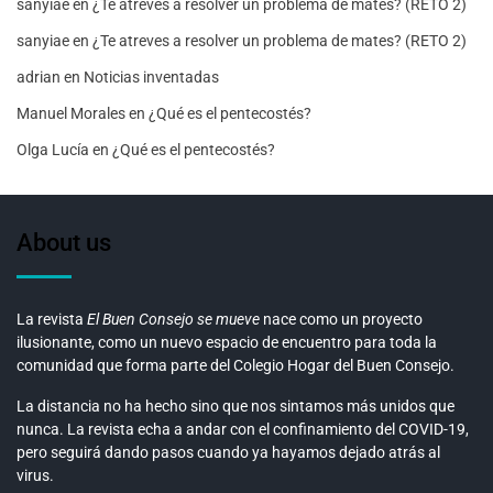
sanyiae
en
¿Te atreves a resolver un problema de mates? (RETO 2)
sanyiae
en
¿Te atreves a resolver un problema de mates? (RETO 2)
adrian
en
Noticias inventadas
Manuel Morales
en
¿Qué es el pentecostés?
Olga Lucía
en
¿Qué es el pentecostés?
About us
La revista
El Buen Consejo se mueve
nace como un proyecto
ilusionante, como un nuevo espacio de encuentro para toda la
comunidad que forma parte del Colegio Hogar del Buen Consejo.
La distancia no ha hecho sino que nos sintamos más unidos que
nunca. La revista echa a andar con el confinamiento del COVID-19,
pero seguirá dando pasos cuando ya hayamos dejado atrás al
virus.