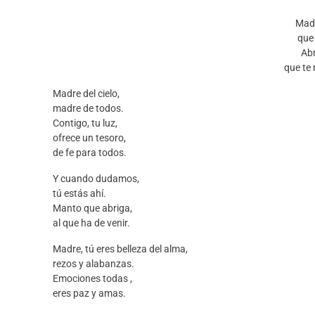
Madr
que
Ab
que te
Madre del cielo,
madre de todos.
Contigo, tu luz,
ofrece un tesoro,
de fe para todos.
Y cuando dudamos,
tú estás ahí.
Manto que abriga,
al que ha de venir.
Madre, tú eres belleza del alma,
rezos y alabanzas.
Emociones todas ,
eres paz y amas.