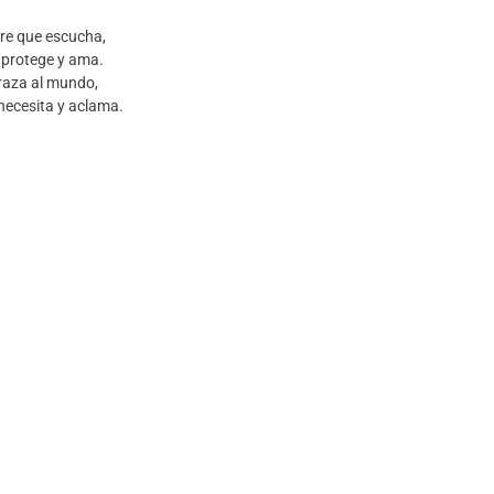
e que escucha,
 protege y ama.
raza al mundo,
 necesita y aclama.