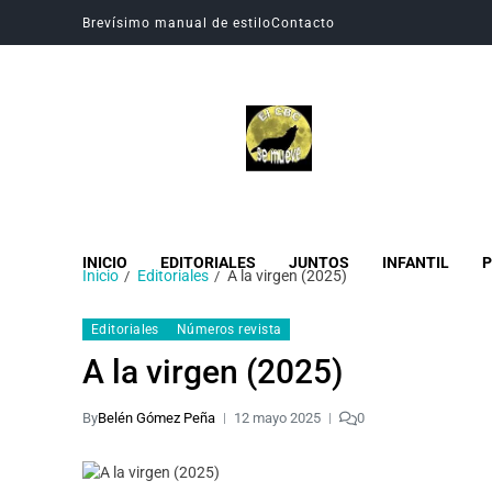
Brevísimo manual de estilo
Contacto
Revista Digital CBC
Revista digital del Colegio Hogar del Buen Consejo
INICIO
EDITORIALES
JUNTOS
INFANTIL
P
Inicio
Editoriales
A la virgen (2025)
Editoriales
Números revista
A la virgen (2025)
By
Belén Gómez Peña
12 mayo 2025
0