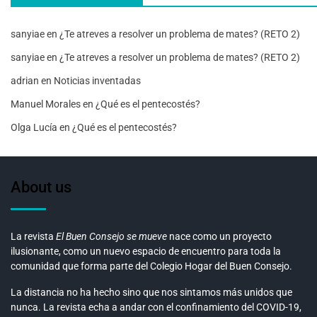
sanyiae
en
¿Te atreves a resolver un problema de mates? (RETO 2)
sanyiae
en
¿Te atreves a resolver un problema de mates? (RETO 2)
adrian
en
Noticias inventadas
Manuel Morales
en
¿Qué es el pentecostés?
Olga Lucía
en
¿Qué es el pentecostés?
About us
La revista
El Buen Consejo se mueve
nace como un proyecto
ilusionante, como un nuevo espacio de encuentro para toda la
comunidad que forma parte del Colegio Hogar del Buen Consejo.
La distancia no ha hecho sino que nos sintamos más unidos que
nunca. La revista echa a andar con el confinamiento del COVID-19,