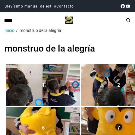
Brevísimo manual de estilo
Contacto
Inicio
monstruo de la alegría
monstruo de la alegría
1
2
6
7