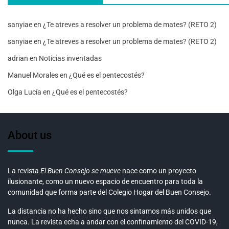
sanyiae
en
¿Te atreves a resolver un problema de mates? (RETO 2)
sanyiae
en
¿Te atreves a resolver un problema de mates? (RETO 2)
adrian
en
Noticias inventadas
Manuel Morales
en
¿Qué es el pentecostés?
Olga Lucía
en
¿Qué es el pentecostés?
About us
La revista
El Buen Consejo se mueve
nace como un proyecto
ilusionante, como un nuevo espacio de encuentro para toda la
comunidad que forma parte del Colegio Hogar del Buen Consejo.
La distancia no ha hecho sino que nos sintamos más unidos que
nunca. La revista echa a andar con el confinamiento del COVID-19,