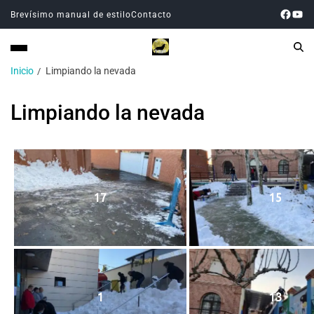
Brevísimo manual de estilo
Contacto
Inicio
Limpiando la nevada
Limpiando la nevada
17
15
1
13