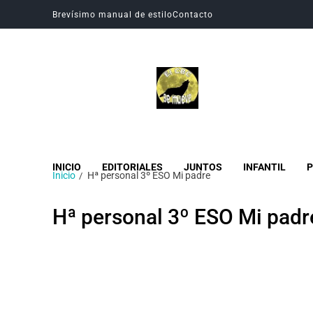
Brevísimo manual de estilo
Contacto
Revista Digital CBC
Revista digital del Colegio Hogar del Buen Consejo
INICIO
EDITORIALES
JUNTOS
INFANTIL
P
Inicio
Hª personal 3º ESO Mi padre
Hª personal 3º ESO Mi padr