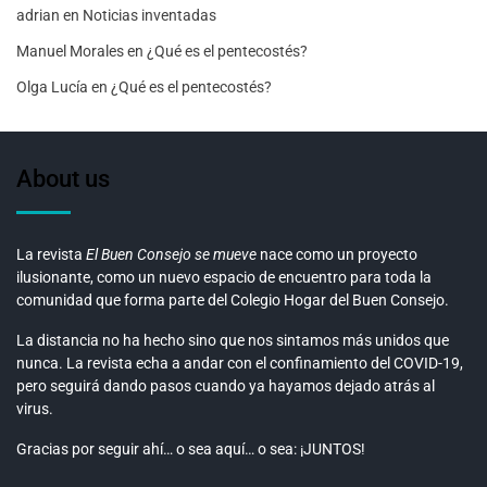
adrian
en
Noticias inventadas
Manuel Morales
en
¿Qué es el pentecostés?
Olga Lucía
en
¿Qué es el pentecostés?
About us
La revista
El Buen Consejo se mueve
nace como un proyecto
ilusionante, como un nuevo espacio de encuentro para toda la
comunidad que forma parte del Colegio Hogar del Buen Consejo.
La distancia no ha hecho sino que nos sintamos más unidos que
nunca. La revista echa a andar con el confinamiento del COVID-19,
pero seguirá dando pasos cuando ya hayamos dejado atrás al
virus.
Gracias por seguir ahí… o sea aquí… o sea: ¡JUNTOS!