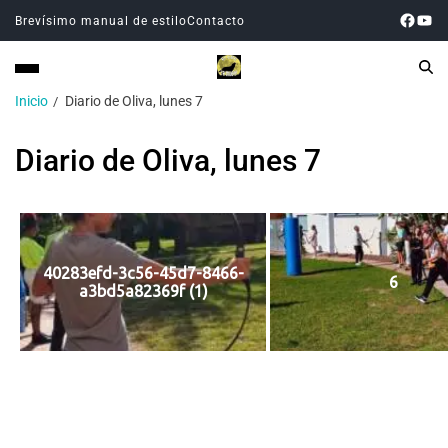
Brevísimo manual de estilo
Contacto
Inicio
Diario de Oliva, lunes 7
Diario de Oliva, lunes 7
40283efd-3c56-45d7-8466-
6
a3bd5a82369f (1)