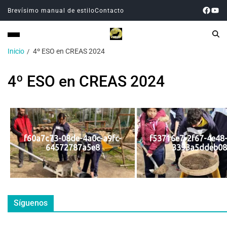
Brevísimo manual de estilo
Contacto
Inicio
4º ESO en CREAS 2024
4º ESO en CREAS 2024
f60a7c73-08de-4a0c-a9fc-
f53716e7-2f67-4e48
64572787a5e8
3393a5ddeb08
Síguenos